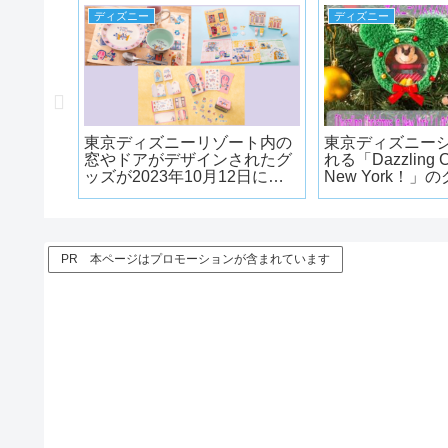
ディズニー
ディズニー
』の世界
東京ディズニーリゾート内の
東京ディズニー
ゾートら
窓やドアがデザインされたグ
れる「Dazzling Ch
グッズが
ッズが2023年10月12日に発
New York！」
売!!
2024年11月8日
PR 本ページはプロモーションが含まれています