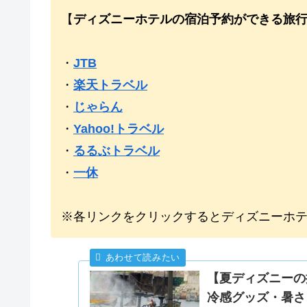
【
ディズニーホテルの宿泊予約ができる旅
・
JTB
・
楽天トラベル
・
じゃらん
・
Yahoo!トラベル
・
るるぶトラベル
・
一休
※各リンクをクリックするとディズニーホ
【夏ディズニーの持
冷感グッズ・暑さ