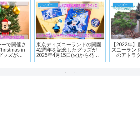
ディズニー
ディズニー
シーで開催さ
東京ディズニーランドの開園
【2022年
ristmas in
42周年を記念したグッズが
ズニーラン
のグッズが
2025年4月15日(火)から発売!
ーのアトラ
に発売
ミッキーのフィルハーマジッ
クをモチーフにしたグッズが
登場!!