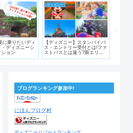
ディズニー
ディズニ
】夏に乗りたいディ
【ディズニー】スタンバイパ
『ダッ
ド・ディズニーシ
ス・エントリー受付とは!ファ
ューテ
クション
ストパスとは違う?新エリア
ズ』グ
オープンとともに発表された
ュー一
情報まとめ【4/1追記】
ブログランキング参加中!
にほんブログ村
ディズニーリゾートランキング