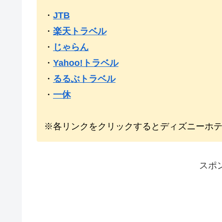
・
JTB
・
楽天トラベル
・
じゃらん
・
Yahoo!トラベル
・
るるぶトラベル
・
一休
※各リンクをクリックするとディズニーホ
スポ