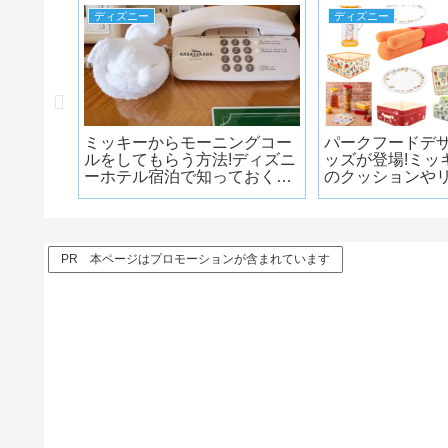
ディズニー
ディズニー
ンテンは
ミッキーからモーニングコー
パークフードデ
にしてい
ルをしてもらう方法!ディズニ
ッズが登場!ミッ
豆知識
ーホテル宿泊で知っておくと
のクッションや
ちょっとお得なこと
ンまんのティッ
などが発売!!
PR 本ページはプロモーションが含まれています