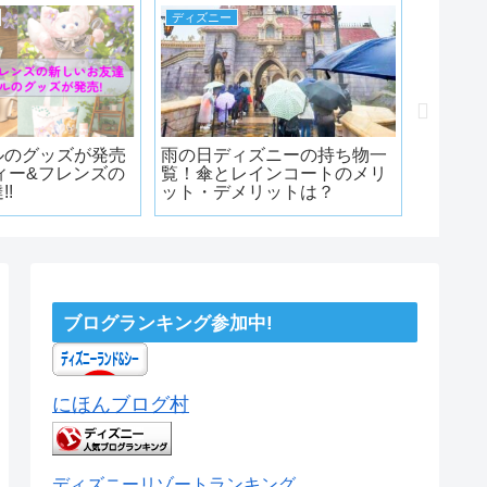
ディズニー
ディズニ
ルのグッズが発売
雨の日ディズニーの持ち物一
レイジ
ィー&フレンズの
覧！傘とレインコートのメリ
ーリー
!
ット・デメリットは？
との意
ブログランキング参加中!
にほんブログ村
ディズニーリゾートランキング