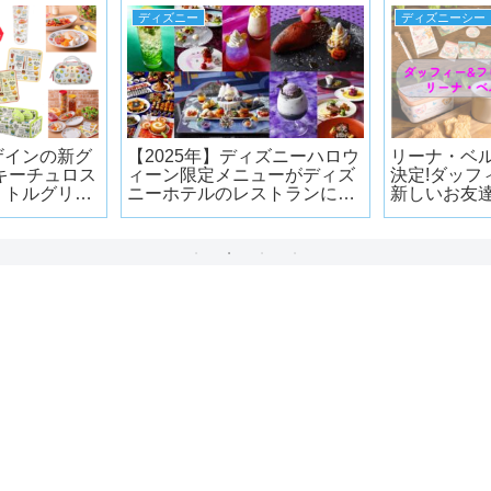
ディズニー
ディズニーシー
ザインの新グ
【2025年】ディズニーハロウ
リーナ・ベ
キーチュロス
ィーン限定メニューがディズ
決定!ダッフ
リトルグリー
ニーホテルのレストランに登
新しいお友達!
シュボックス
場