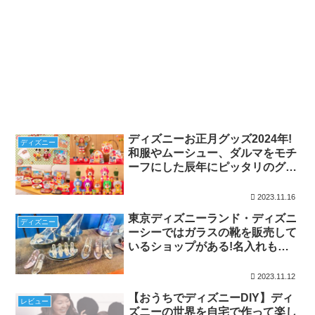
ディズニーお正月グッズ2024年!
ディズニー
和服やムーシュー、ダルマをモチ
ーフにした辰年にピッタリのグッ
ズが多数登場!!
2023.11.16
東京ディズニーランド・ディズニ
ディズニー
ーシーではガラスの靴を販売して
いるショップがある!名入れもで
きる素敵なグッズ
2023.11.12
【おうちでディズニーDIY】ディ
レビュー
ズニーの世界を自宅で作って楽し