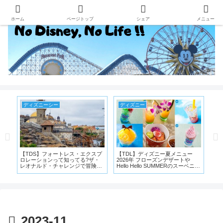
ホーム
ページトップ
シェア
メニュー
ディズニーシー
ディズニー
デ
し
【TDS】フォートレス・エクスプ
【TDL】ディズニー夏メニュー
東
ロレーションって知ってる?ザ・
2026年 フローズンデザートや
(終
レオナルド・チャレンジで冒険家
Hello Hello SUMMERのスーベニア
【2
気分【アトラクション】
が発売
2023-11