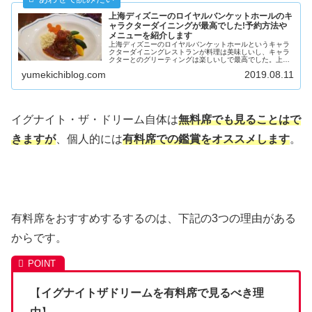
上海ディズニーのロイヤルバンケットホールのキ
ャラクターダイニングが最高でした!予約方法や
メニューを紹介します
上海ディズニーのロイヤルバンケットホールというキャラ
クターダイニングレストランが料理は美味しいし、キャラ
クターとのグリーティングは楽しいしで最高でした。上海
ディズニーの最高の思い出になること間違いなしです。そ
yumekichiblog.com
2019.08.11
んな最高なレストランの予約方法やメニューを解説してい
きます。
イグナイト・ザ・ドリーム自体は
無料席でも見ることはで
きますが
、個人的には
有料席での鑑賞をオススメします
。
有料席をおすすめするするのは、下記の3つの理由がある
からです。
【
イグナイトザドリームを有料席で見るべき理