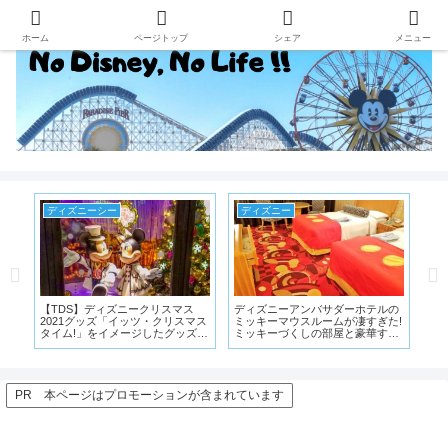
ホーム
ページトップ
シェア
メニュー
ディズニー
ディズニー
デ
ルの
ディズニーのレストランやショッ
ディズニーランドのテーマラン
デ
た!
プで使用されていたコスチューム
ド、ディズニーシーのテーマポー
シ
すぎ
を再利用したグッズが登場!!
トをモチーフにしたグッズが3回
ズ
に分けて登場
ラン
PR 本ページはプロモーションが含まれています