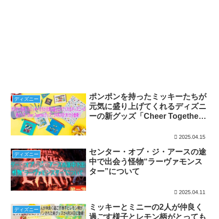
ポンポンを持ったミッキーたちが
ディズニー
元気に盛り上げてくれるディズニ
ーの新グッズ「Cheer Together
グッズ」が4月24日(木)から登場!!
2025.04.15
センター・オブ・ジ・アースの途
ディズニー
中で出会う怪物“ラーヴァモンス
ター”について
2025.04.11
ミッキーとミニーの2人が仲良く
ディズニー
過ごす様子とレモン柄がとっても