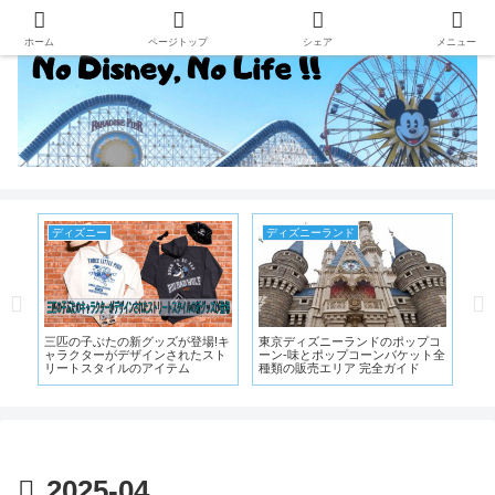
ホーム
ページトップ
シェア
メニュー
ディズニー
ディズニーランド
デ
ナ
三匹の子ぶたの新グッズが登場!キ
東京ディズニーランドのポップコ
ソ
月3
ャラクターがデザインされたスト
ーン-味とポップコーンバケット全
ど
ベニ
リートスタイルのアイテム
種類の販売エリア 完全ガイド
屋
2025-04