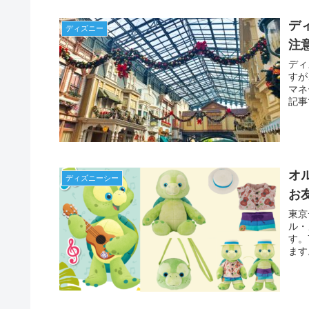
デ
ディズニー
注
ディ
すが
マネ
記事
す。
オ
ディズニーシー
お
東京
ル・
す。
ます
のグ