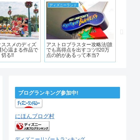
ディズニーランド
ディズニ
オススメのディズ
アストロブラスター攻略法!誰
ディズ
選!心温まる作品で
でも高得点を出すコツ!!20万
2021!
切る!!
点の的があるって本当?
内容まと
てショー
ブログランキング参加中!
にほんブログ村
ディズニーリゾートランキング