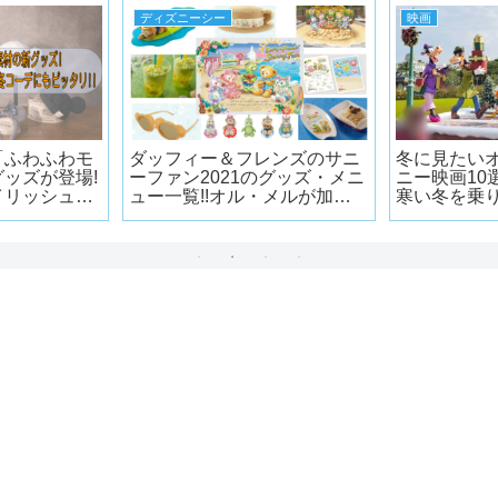
ディズニーシー
映画
「ふわふわモ
ダッフィー＆フレンズのサニ
冬に見たい
ッズが登場!
ーファン2021のグッズ・メニ
ニー映画10
イリッシュで
ュー一覧!!オル・メルが加わ
寒い冬を乗り
ッタリ!!
ってより賑やかに!!