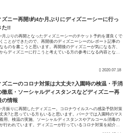
ィズニー再開!約4か月ぶりにディズニーシーに行っ
た!!
か月ぶりの再開となったディズニーシーのチケット予約を運良くで
くことができたので、再開後のディズニーシーのレポート記事の
なものを書こうと思います。再開後のディズニーが気になる方、
からディズニーに行こうと考えている方の参考になる内容となっ
す。
2020.07.18
ィズニーのコロナ対策は大丈夫?入園時の検温・手消
の徹底・ソーシャルディスタンスなどディズニー再
後の情報
か月振りに再開したディズニー。コロナウイルスへの感染予防対策
丈夫?と思っている方もいると思います。パークでは入園時のマス
着用、検温の実施、ソーシャルディスタンスやアルコール消毒の
が行われています。ディズニーが行っているコロナ対策を紹介し
。