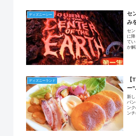
セ
ディズニーシー
み
セン
に降
てい
か解
【
ディズニーランド
ー
新し
パン
ンク
ンチ
の参