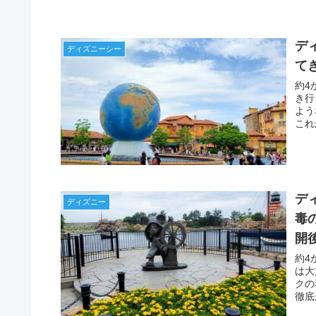
デ
ディズニーシー
てき
約4
き行
よう
これ
てま
デ
ディズニー
毒
開
約4
は大
クの
徹底
ます