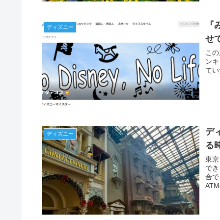
『
ディズニー
せ
この
ンキ
てい
デ
ディズニー
る時
東京
でき
合で
AT