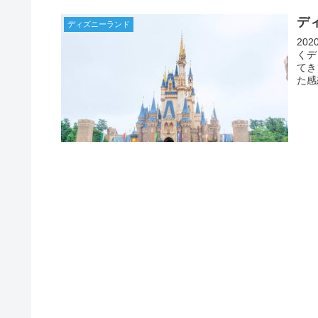
デ
ディズニーランド
20
くデ
てき
た感
から
す。