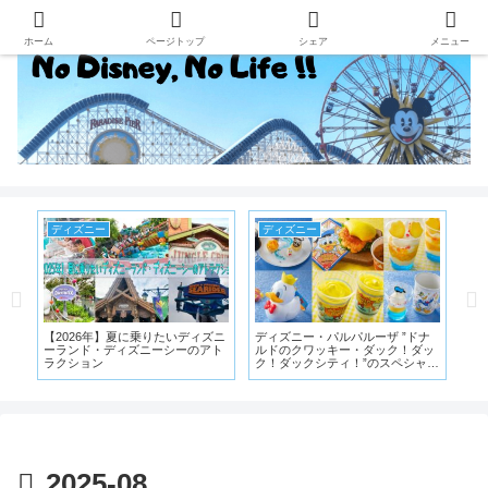
ホーム
ページトップ
シェア
メニュー
ディズニー
ディズニー
デ
雰囲
【2026年】夏に乗りたいディズニ
ディズニー・パルパルーザ ”ドナ
デ
スパ
ーランド・ディズニーシーのアト
ルドのクワッキー・ダック！ダッ
真
、
ラクション
ク！ダックシティ！”のスペシャル
メニュー・スーベニアグッズが4
月1日から発売!
2025-08