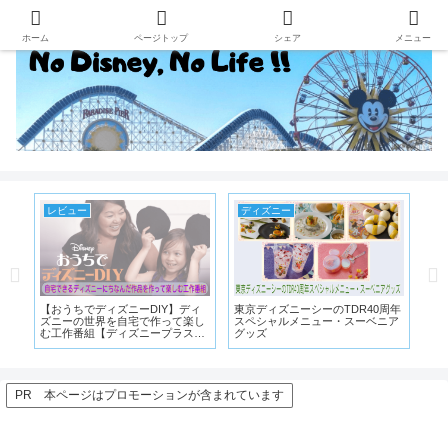
ホーム
ページトップ
シェア
メニュー
レビュー
ディズニー
デ
・
【おうちでディズニーDIY】ディ
東京ディズニーシーのTDR40周年
ディ
月
ズニーの世界を自宅で作って楽し
スペシャルメニュー・スーベニア
ル
ニュ
む工作番組【ディズニープラス限
グッズ
ク
定】
月7
PR 本ページはプロモーションが含まれています