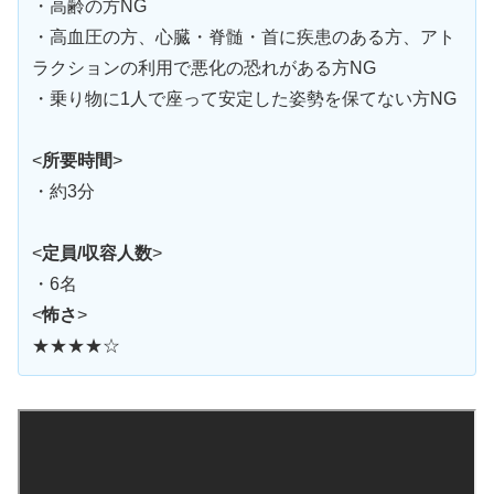
・高齢の方NG
・高血圧の方、心臓・脊髄・首に疾患のある方、アト
ラクションの利用で悪化の恐れがある方NG
・乗り物に1人で座って安定した姿勢を保てない方NG
<
所要時間
>
・約3分
<
定員/収容人数
>
・6名
<
怖さ
>
★★★★☆