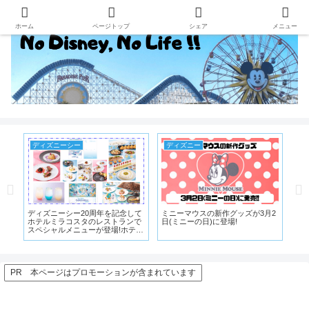
ホーム
ページトップ
シェア
メニュー
ディズニーシー
ディズニー
デ
ー
ディズニーシー20周年を記念して
ミニーマウスの新作グッズが3月2
【T
ョ
ホテルミラコスタのレストランで
日(ミニーの日)に登場!
の
スペシャルメニューが登場!ホテル
プログラムまとめ
PR 本ページはプロモーションが含まれています