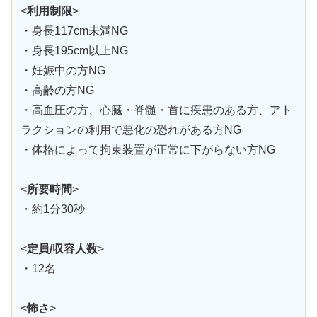
<
利用制限
>
・身長117cm未満NG
・身長195cm以上NG
・妊娠中の方NG
・高齢の方NG
・高血圧の方、心臓・脊髄・首に疾患のある方、アト
ラクションの利用で悪化の恐れがある方NG
・体格によって拘束装置が正常に下がらない方NG
<
所要時間
>
・約1分30秒
<
定員/収容人数
>
・12名
<
怖さ
>