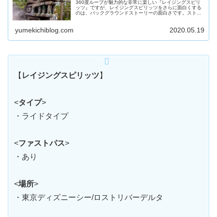
360度ループが魅力的な非常に楽しい『レイジングスピリ
ッツ』ですが、レイジングスピリッツをさらに面白くする
のは、バックグラウンドストーリーの面白さです。ストー
リーを知れば楽しさ倍増!本記事では、レイジングスピリッ
ツのバックグラウンドストーリーやトリビアを紹介しま
yumekichiblog.com
2020.05.19
す。
【
レイジングスピリッツ
】
<
タイプ
>
・ライドタイプ
<
ファストパス
>
・あり
<
場所
>
・東京ディズニーシー/ロストリバーデルタ