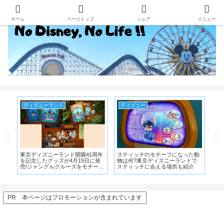
ホーム
ページトップ
シェア
メニュー
ディズニーランド
ディズニー
デ
ドフ
東京ディズニーランド開園41周年
スティッチのモチーフになった動
『
を記念したグッズが4月15日に発
物は何?東京ディズニーランドで
役
売!ジャングルクルーズをモチーフ
スティッチに会える場所も紹介
フ
にしたグッズが登場
PR 本ページはプロモーションが含まれています