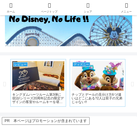
ホーム
ページトップ
シェア
メニュー
ディズニーランド
ディズニー
上
違
トゥーンタウンには花火工場があ
ディズニーお正月イベント2023!限
【
兄弟
る?トゥーンタウンで見られるト
定グリーティングとグッズ・メニ
ム
ラブルの形跡
ュー情報まとめ!!
め
ー
PR 本ページはプロモーションが含まれています