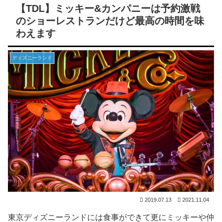
【TDL】ミッキー&カンパニーは予約激戦
のショーレストランだけど最高の時間を味
わえます
ディズニーランド
2019.07.13
2021.11.04
東京ディズニーランドには食事ができて更にミッキーや仲