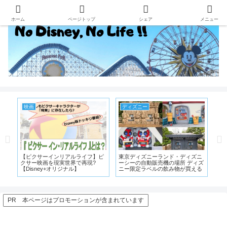
ホーム
ページトップ
シェア
メニュー
レビュー
ディズニー
デ
ニ
空き缶リメイク 簡単にインテリア
【TDL】ディズニーハロウィーン
ダ
ィズ
になる
スペシャルメニュー・スーベニア
イト
る
メニューが発売!!
日
ア
PR 本ページはプロモーションが含まれています