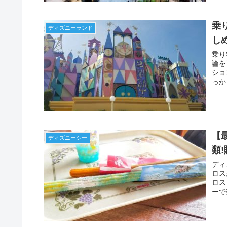
乗
ディズニーランド
し
乗り
論を
ショ
っか
【
ディズニーシー
類
ディ
ロス
ロス
ーで
とな