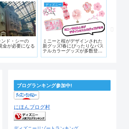
ディズニー
ディズニ
ランド・シーの
ミニーと桜がデザインされた
ダッフ
!現金が必要になる
新グッズ!春にぴったりなパス
誕生の
テルカラーグッズが多数登
との関
場!!
ブログランキング参加中!
にほんブログ村
ディズニーリゾートランキング