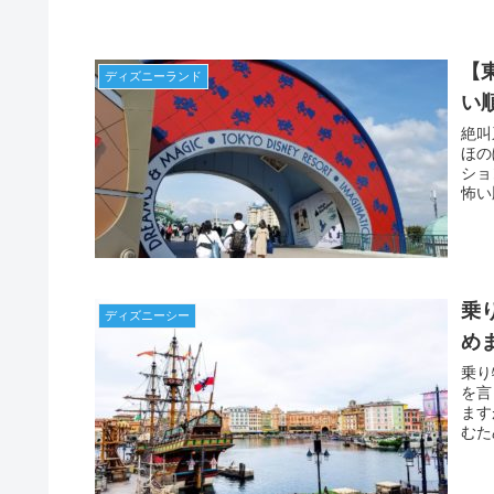
【
ディズニーランド
い
絶叫
ほの
ショ
怖い
す。
乗
ディズニーシー
め
乗り
を言
ます
むた