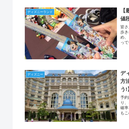
【
ディズニーランド
値
皆さ
歩き
め、
って
てい
デ
ディズニー
方
う!
予約
り、
確率
もこ