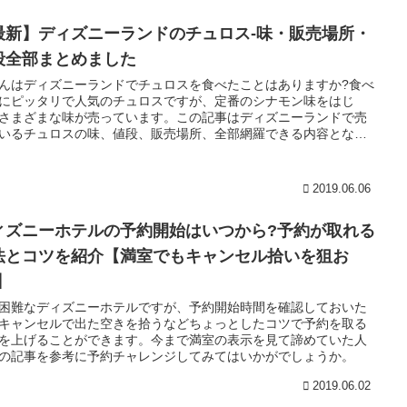
最新】ディズニーランドのチュロス-味・販売場所・
段全部まとめました
んはディズニーランドでチュロスを食べたことはありますか?食べ
にピッタリで人気のチュロスですが、定番のシナモン味をはじ
さまざまな味が売っています。この記事はディズニーランドで売
いるチュロスの味、値段、販売場所、全部網羅できる内容となっ
ます。
2019.06.06
ィズニーホテルの予約開始はいつから?予約が取れる
法とコツを紹介【満室でもキャンセル拾いを狙お
】
困難なディズニーホテルですが、予約開始時間を確認しておいた
キャンセルで出た空きを拾うなどちょっとしたコツで予約を取る
を上げることができます。今まで満室の表示を見て諦めていた人
の記事を参考に予約チャレンジしてみてはいかがでしょうか。
2019.06.02