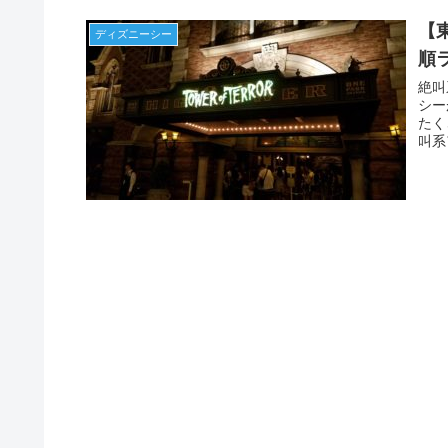
【
ディズニーシー
順
絶叫
シー
たく
叫系
緒に