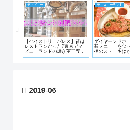
ディズニー
ディズニーランド
ールワー
【ペイストリーパレス】昔は
ダイヤモンドホ
マーベル
レストランだった?東京ディ
新メニューを食べ
トラクシ
ズニーランドの焼き菓子専門
後のステーキは
限定バー
店
ューム…
日(水)
2019-06