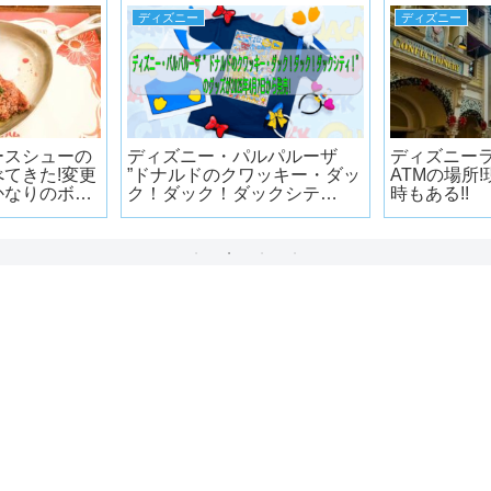
ディズニー
ディズニー
ースシューの
ディズニー・パルパルーザ
ディズニー
てきた!変更
”ドナルドのクワッキー・ダッ
ATMの場所
かなりのボリ
ク！ダック！ダックシテ
時もある!!
ィ！”のグッズが4月7日から発
売!