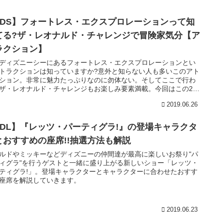
TDS】フォートレス・エクスプロレーションって知
てる?ザ・レオナルド・チャレンジで冒険家気分【ア
ラクション】
ディズニーシーにあるフォートレス・エクスプロレーションとい
トラクションは知っていますか?意外と知らない人も多いこのアト
ション。非常に魅力たっぷりなのに勿体ない。そしてここで行わ
ザ・レオナルド・チャレンジもお楽しみ要素満載。今回はこの2つ
トラクションについて紹介していきます。
2019.06.26
TDL】『レッツ・パーティグラ!』の登場キャラクタ
とおすすめの座席!!抽選方法も解説
ルドやミッキーなどディズニーの仲間達が最高に楽しいお祭り"パ
ィグラ"を行うゲストと一緒に盛り上がる新しいショー「レッツ・
ティグラ!」。登場キャラクターとキャラクターに合わせたおすす
座席を解説していきます。
2019.06.23