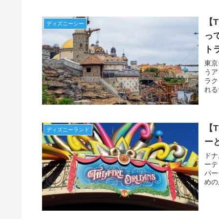
【
ディズニーシー
っ
ト
東京
うア
ラク
れる
のア
【
ディズニーランド
ー
ドナ
ーテ
パー
めの