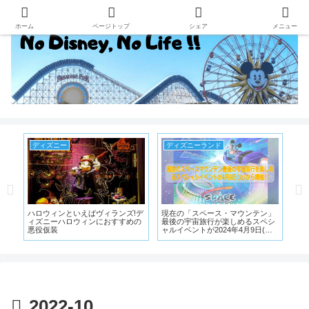
ホーム
ページトップ
シェア
メニュー
ディズニー
ディズニーランド
デ
配
ハロウィンといえばヴィランズ!デ
現在の「スペース・マウンテン」
チ
作
ィズニーハロウィンにおすすめの
最後の宇宙旅行が楽しめるスペシ
来
!
悪役仮装
ャルイベントが2024年4月9日(火)
ふ
からスタート!
シ
2022-10