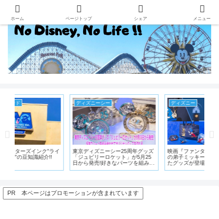
ホーム
ページトップ
シェア
メニュー
ディズニー
ディズニー
レ
ッズ
映画『ファンタジア』の魔法使い
【キャラクタールーム】ディズニ
【お
5
の弟子ミッキーとほうきが描かれ
ーホテルにあるキャラクターや作
ズ
み合
たグッズが登場
品をテーマにした客室9つ
む
る
定
PR 本ページはプロモーションが含まれています