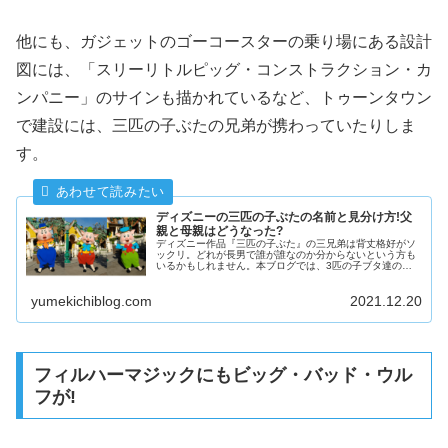
他にも、ガジェットのゴーコースターの乗り場にある設計
図には、「スリーリトルピッグ・コンストラクション・カ
ンパニー」のサインも描かれているなど、トゥーンタウン
で建設には、三匹の子ぶたの兄弟が携わっていたりしま
す。
ディズニーの三匹の子ぶたの名前と見分け方!父
親と母親はどうなった?
ディズニー作品『三匹の子ぶた』の三兄弟は背丈格好がソ
ックリ。どれが長男で誰が誰なのか分からないという方も
いるかもしれません。本ブログでは、3匹の子ブタ達の名
前や見分け方を紹介します。合わせてディズニーランドで
三匹の子豚たちに会える場所も紹介していきます。
yumekichiblog.com
2021.12.20
フィルハーマジックにもビッグ・バッド・ウル
フが!