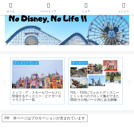
ホーム
ページトップ
シェア
メニュー
ディズニーシー
ディズニー
ウォルトディズニー
ディズニーシー20周年イベントは
ヒューイ・デューイ・ルー
ロンズ像ができた
過去最長の開催期間!限定グッズや
ザインされたアメリカンダ
ーク内にある銅像を
新ショーを紹介!!
気分が楽しめるグッズが12
に登場
PR 本ページはプロモーションが含まれています