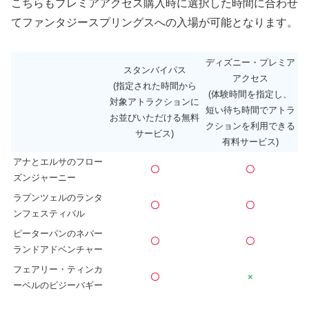
こちらもプレミアアクセス購入時に選択した時間に合わせ
てファンタジースプリングスへの入場が可能となります。
ディズニー・プレミア
スタンバイパス
アクセス
(指定された時間から
(体験時間を指定し、
対象アトラクションに
短い待ち時間でアトラ
お並びいただける無料
クションを利用できる
サービス)
有料サービス)
アナとエルサのフロー
〇
〇
ズンジャーニー
ラプンツェルのランタ
〇
〇
ンフェスティバル
ピーターパンのネバー
〇
〇
ランドアドベンチャー
フェアリー・ティンカ
〇
×
ーベルのビジーバギー