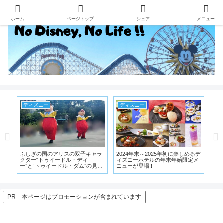
ホーム
ページトップ
シェア
メニュー
ディズニー
ディズニー
年初に楽しめるデ
ディズニーの休園はいつまで?延
ディズニーランド・シーのATM
末年始限定メ
長が決まり再開は5月中旬に判断!
場所!現金が必要になる時もある!
チケット・ホテル予約への払い戻
し対応【6月24日追記】
PR 本ページはプロモーションが含まれています