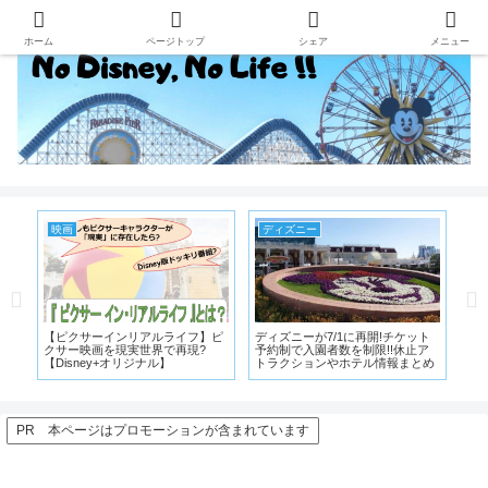
ホーム
ページトップ
シェア
メニュー
ディズニー
ディズニー
ディズニーラ
ィズニーが7/1に再開!チケット
ディズニーランドのテーマラン
【TDL】フ
約制で入園者数を制限!!休止ア
ド、ディズニーシーのテーマポー
ォレストシア
ラクションやホテル情報まとめ
トをモチーフにしたグッズが3回
ーのストーリ
に分けて登場
る方法
PR 本ページはプロモーションが含まれています