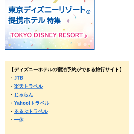
【
ディズニーホテルの宿泊予約ができる旅行サイト
】
・
JTB
・
楽天トラベル
・
じゃらん
・
Yahoo!トラベル
・
るるぶトラベル
・
一休