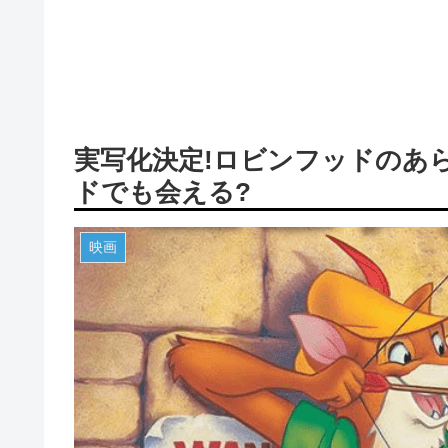
実写化決定!ロビンフッドのあ
ドでも会える?
映画