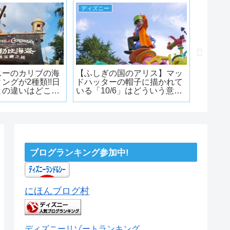
ディズニー
ディズニ
ニーのカリブの海
【ふしぎの国のアリス】マッ
シンド
ングが2種類!!日
ドハッターの帽子に描かれて
ック・
との違いはどこ?
いる「10/6」はどういう意
ラジン
白さ!】
味?
る?
ブログランキング参加中!
にほんブログ村
ディズニーリゾートランキング