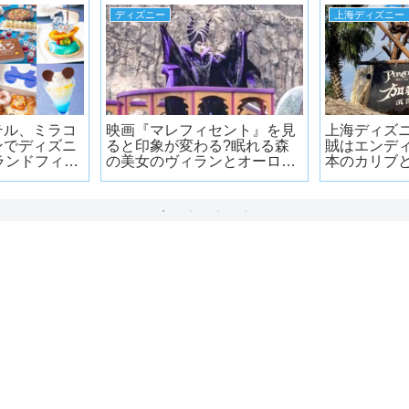
ディズニー
上海ディズニー
テル、ミラコ
映画『マレフィセント』を見
上海ディズ
ンでディズニ
ると印象が変わる?眠れる森
賊はエンディ
ランドフィナ
の美女のヴィランとオーロラ
本のカリブ
登場
姫の関係
【別次元の面