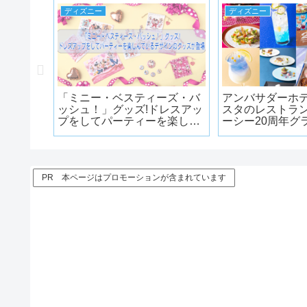
ディズニー
ディズニー
ズニーラ
「ミニー・ベスティーズ・バ
アンバサダーホ
ーの夏イ
ッシュ！」グッズ!ドレスアッ
スタのレストラ
ールオフ
プをしてパーティーを楽しん
ーシー20周年グ
sort」が7
でいるデザインのグッズが登
ーレメニューが
場
PR 本ページはプロモーションが含まれています