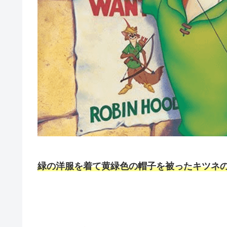
緑の洋服を着て黄緑色の帽子を被ったキツネ