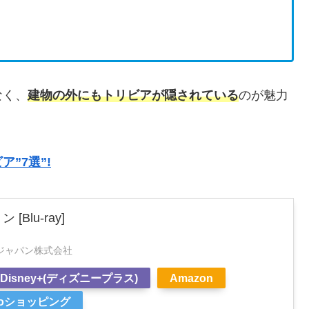
なく、
建物の外にもトリビアが隠されている
のが魅力
”7選”!
Blu-ray]
ジャパン株式会社
Disney+(ディズニープラス)
Amazon
ooショッピング