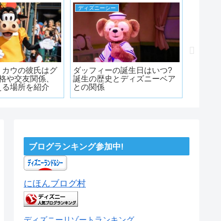
ディズニーシー
ディズニ
・カウの彼氏はグ
ダッフィーの誕生日はいつ?
デイジ
性格や交友関係、
誕生の歴史とディズニーベア
ル紹介
える場所を紹介
との関係
係の噂と
ブログランキング参加中!
にほんブログ村
ディズニーリゾートランキング