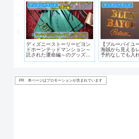
ディズニーランド
ディズニーランド
年イベン
ディズニーストーリービヨン
【ブルーバイユ
間!限定
ドホーンテッドマンション～
海賊から見える
介!!
託された運命編～のグッズ
予約なしでも入れ
2024年2月7日に発売
想】
PR 本ページはプロモーションが含まれています