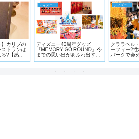
ディズニー
ディズニー
ー】カリブの
ディズニー40周年グッズ
クララベル
レストランは
『MEMORY GO ROUND』今
ーフィー?
る?【感
までの思い出があふれ出すグ
パークで会
ッズが6/13に発売!!