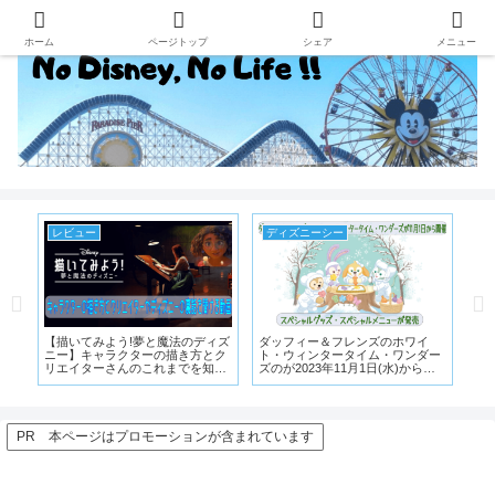
ホーム
ページトップ
シェア
メニュー
レビュー
ディズニーシー
デ
ス
【描いてみよう!夢と魔法のディズ
ダッフィー＆フレンズのホワイ
ディ
ッ
ニー】キャラクターの描き方とク
ト・ウィンタータイム・ワンダー
シ
リエイターさんのこれまでを知れ
ズのが2023年11月1日(水)から開
ズ
る動画【ディズニープラス限定】
催!限定グッズやスーベニアグッズ
ンで
が発売
PR 本ページはプロモーションが含まれています