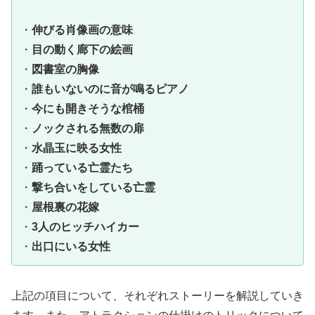
・
伸びる肖像画の意味
・
目の動く廊下の絵画
・
図書室の胸像
・
誰もいないのに音が鳴るピアノ
・
今にも開きそうな棺桶
・
ノックされる無数の扉
・
水晶玉に映る女性
・
踊っている亡霊たち
・
撃ち合いをしている亡霊
・
屋根裏の花嫁
・
3人のヒッチハイカー
・
出口にいる女性
上記の項目について、それぞれストーリーを解説していき