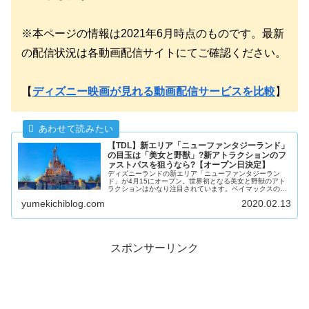
※本ページの情報は2021年6月時点のものです。最新
の配信状況は各動画配信サイトにてご確認ください。
【
ディズニー映画が見れる動画配信サービスを比較
】
【TDL】新エリア「ニューファンタジーランド」
の目玉は「美女と野獣」?新アトラクションのフ
ァストパスを狙うなら?【オープン日決定】
ディズニーランドの新エリア「ニューファンタジーラン
ド」が4月15にオープン。世界初となる美女と野獣のアト
ラクションはかなり注目されています。ベイマックスの新
アトラクション、屋内シアターなど、たくさんの新しいが
yumekichiblog.com
2020.02.13
登場します。新エリアの場所やファストパスなど情報をま
とめます。
スポンサーリンク