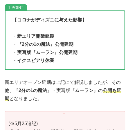
【
コロナがディズニに与えた影響
】
・
新エリア開業延期
・
『2分の1の魔法』公開延期
・
実写版『ムーラン』公開延期
・
イクスピアリ休業
新エリアオープン延期は上記にて解説しましたが、その
他、『
2分の1の魔法
』・実写版『
ムーラン
』の
公開も延
期
となりました。
(※5月25追記)