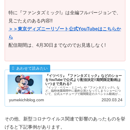
特に『ファンタズミック!』は全編フルバージョンで、
見ごたえのある内容!!
＞＞東京ディズニーリゾート公式YouTubeはこちらか
ら
配信期間は、4月30日までなのでお見逃しなく!
『イツベリ』『ファンタズミック』などのショー
をYouTubeで公式より配信決定!!期間限定動画は
いつまで見れる?
『イッツ・ベリー・ミニー!』や『ファンタズミック!』な
ど、臨時休園期間中に最終公演となってしまうショーにつ
いて、公式ユーチューブで期間限定のスペシャル動画が配
信されることが決まりました。配信はいつからいつまでな
yumekichiblog.com
2020.03.24
のか、何が配信されるのか、情報まとめます。
その他、新型コロナウイルス関連で影響のあったものを挙
げると下記事例があります。