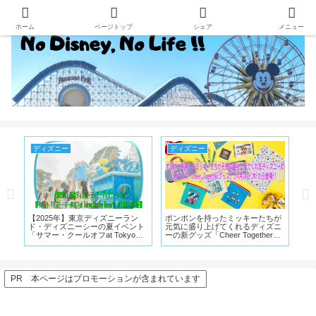
ホーム
ページトップ
シェア
メニュー
ニー
ディズニー
ディズニーランド
5年】東京ディズニーラン
ポンポンを持ったミッキーたちが
【東京ディズニーラ
ズニーシーの夏イベント
元気に盛り上げてくれるディズニ
アトラクション 怖
クールオフat Tokyo
ーの新グッズ「Cheer Togetherグ
グTOP5
 Resort」が7月2日から開催
ッズ」が4月24日(木)から登場!!
PR 本ページはプロモーションが含まれています