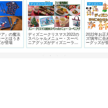
ディズニーランド
ディズニー
ジア』の魔法
ディズニークリスマス2022の
2022年お
キーとほうき
スペシャルメニュー・スーベ
ズ!寅年に合
ズが登場
ニアグッズがディズニーラン
ーグッズが
ドの各レストランで登場!!