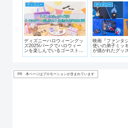
ディズニー
ディズニー
開!チケ
ディズニーハロウィーングッ
映画『ファンタ
数を制
ズ2025!パークでハロウィー
使いの弟子ミッ
ョンやホ
ンを楽しんでいるゴースト達
が描かれたグッ
のグッズが9月16日に登場
PR 本ページはプロモーションが含まれています