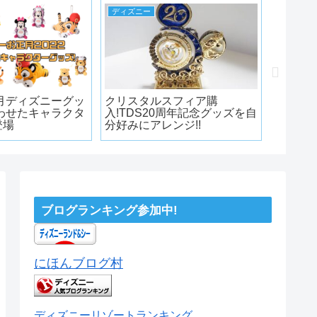
ディズニー
ディズニ
正月ディズニーグッ
クリスタルスフィア購
ディズ
わせたキャラクタ
入!TDS20周年記念グッズを自
2024
登場
分好みにアレンジ!!
グッズ
め!!
ブログランキング参加中!
にほんブログ村
ディズニーリゾートランキング