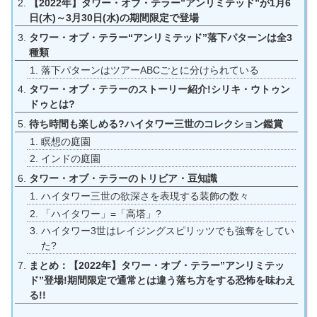
【2022年】タワー・オブ・テラー”アンリミテッド”が1月6
日(木)～3月30日(水)の期間限定で登場
タワー・オブ・テラー“アンリミテッド”落下パターンは全3
種類
落下パターンはツアーABCごとに分けられている
タワー・オブ・テラーのストーリー紹介!シリキ・ウトゥン
ドゥとは?
待ち時間も楽しめる?ハイタワー三世のコレクション鑑賞
瞑想の庭園
インドの庭園
タワー・オブ・テラーのトリビア・豆知識
ハイタワー三世の欲深さを表現する装飾の数々
「ハイタワー」=「高塔」?
ハイタワー3世はレイジングスピリッツでも強奪をしてい
た?
まとめ：【2022年】タワー・オブ・テラー”アンリミテッ
ド”登場!期間限定で通常とは違う落ち方をする恐怖を味わえ
る!!