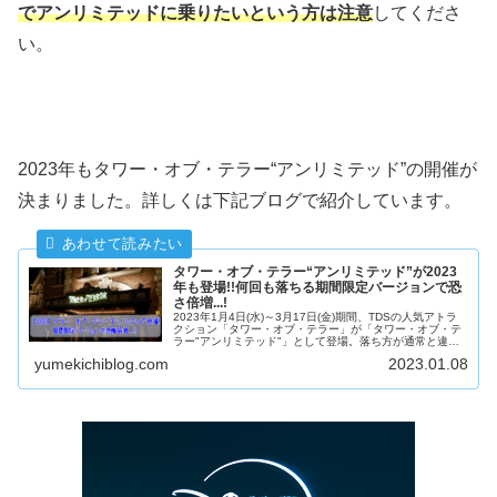
でアンリミテッドに乗りたいという方は注意
してくださ
い。
2023年もタワー・オブ・テラー“アンリミテッド”の開催が
決まりました。詳しくは下記ブログで紹介しています。
タワー・オブ・テラー“アンリミテッド”が2023
年も登場!!何回も落ちる期間限定バージョンで恐
さ倍増...!
2023年1月4日(水)～3月17日(金)期間、TDSの人気アトラ
クション「タワー・オブ・テラー」が「タワー・オブ・テ
ラー"アンリミテッド"」として登場。落ち方が通常と違っ
たり、より怖くなるように演出が強化されていたり、いつ
yumekichiblog.com
2023.01.08
も以上にスリル満点のアトラクションとなっています。