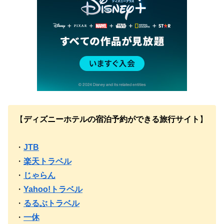
【
ディズニーホテルの宿泊予約ができる旅行サイト
】
・
JTB
・
楽天トラベル
・
じゃらん
・
Yahoo!トラベル
・
るるぶトラベル
・
一休