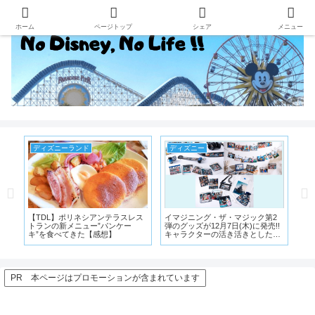
ホーム
ページトップ
シェア
メニュー
ディズニー
ディズニーシー
デ
2
美女と野獣のアトラクションに乗
東京ディズニーシーにある８つの
【T
!!
った感想!抽選に外れても新エリア
テーマポートの魅力や25年間の歴
ル
た表
には入れる!!【ネタバレ注意】
史がつまったグッズが発売
通
PR 本ページはプロモーションが含まれています