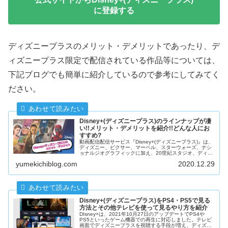
に登録する
ディズニープラスのメリット・デメリットであったり、デ
ィズニープラス限定で配信されている作品等については、
下記ブログでも簡単に紹介しているので参考にしてみてく
ださい。
Disney+(ディズニープラス)のラインナップが凄
い!!メリット・デメリットを紹介!!どんな人にお
すすめ?
動画配信配信サービス『Disney+(ディズニープラス)』は、
ディズニー、ピクサー、マーベル、スターウォーズ、ナシ
ョナルジオグラフィックに加え、20世紀スタジオ、ディズ
ニープラス独自作品など、ラインナップが豊富です。実際
yumekichiblog.com
2020.12.29
に使って感じたメリット・デメリットを紹介します。
Disney+(ディズニープラス)をPS4・PS5で見る
方法とその他テレビを使って見るやり方を紹介
DIsney+は、2021年10月27日のアップデートでPS4や
PS5といったゲーム機器での再生に対応しました。テレビ
画面でディズニープラスを視聴する手段が増え、ディズニ