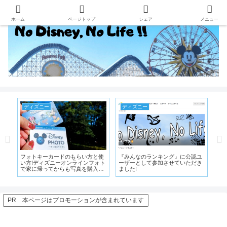
ホーム
ページトップ
シェア
メニュー
ディズニー
ディズニー
デ
新グ
フォトキーカードのもらい方と使
『みんなのランキング』に公認ユ
ダ
をモ
い方!ディズニーオンラインフォト
ーザーとして参加させていただき
ム
!
で家に帰ってからも写真を購入で
ました!
ルグ
きる!!
売!!
PR 本ページはプロモーションが含まれています