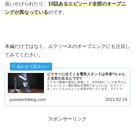
追いかけられたり、
10話あるエピソード全部のオープニ
ングが異なっている
のです。
本編だけではなく、ルクソーJr.のオープニングにも注目し
てみてください。
ピクサーに出てくる電気スタンドは何者?ちゃん
と名前があるんです!!
ピクサー映画の冒頭に登場して、PIXARの「I」の文字の上
をピョンピョン飛び跳ねる電気スタンドには「ルクソー
Jr.」というちゃんとした名前が付いています。ライトスタ
ンドがモデルのこのキャラクターはピクサーにとって思い
入れの強いキャラクターです。ルクソーjrが誕生した歴史を
yumekichiblog.com
2021.02.19
紹介します。
スポンサーリンク