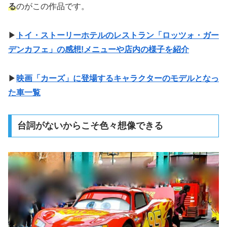
る
のがこの作品です。
▶
トイ・ストーリーホテルのレストラン「ロッツォ・ガー
デンカフェ」の感想!メニューや店内の様子を紹介
▶
映画「カーズ」に登場するキャラクターのモデルとなっ
た車一覧
台詞がないからこそ色々想像できる