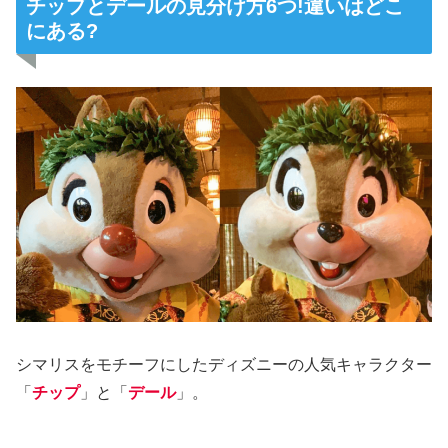
チップとデールの見分け方6つ!違いはどこ
にある?
シマリスをモチーフにしたディズニーの人気キャラクター
「
チップ
」と「
デール
」。