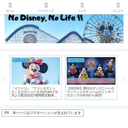
ホーム
ページトップ
シェア
メニュー
ディズニーシー
ディズニー
デ
ハロ
レイジングスピリッツのストーリ
新ディズニーホテル『トイストー
デ
ー
ー解説!タワーオブテラーとの意外
リーホテル』がオープン!予約、値
ご
な関係…
段、情報まとめます
デ
さ
PR 本ページはプロモーションが含まれています