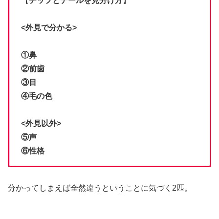
【
チップとデールを見分け方
】
<外見で分かる>
①鼻
②前歯
③目
④毛の色
<外見以外>
⑤声
⑥性格
分かってしまえば全然違うということに気づく2匹。