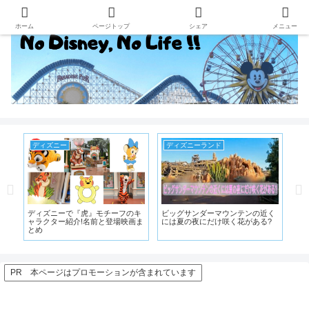
ホーム
ページトップ
シェア
メニュー
ディズニー
ディズニー
ウンテンの近く
三匹の子ぶたの悪役”ビッグ・バッ
シンデレラ城とプロメテウス
咲く花がある?
ド・ウルフ”について!クラブマウ
山、美女と野獣の城、ディズ
スビートにも出演中!!
にある建物で一番高いのはどれ
PR 本ページはプロモーションが含まれています