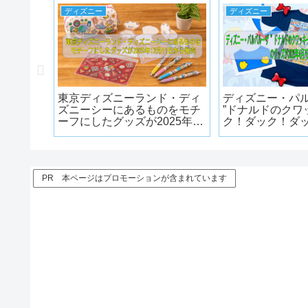
ディズニー
ディズニー
!!「予
東京ディズニーランド・ディ
ディズニー・パ
される特
ズニーシーにあるものをモチ
”ドナルドのクワ
/19予
ーフにしたグッズが2025年12
ク！ダック！ダ
月11日から発売
ィ！”のグッズが
売!
PR 本ページはプロモーションが含まれています