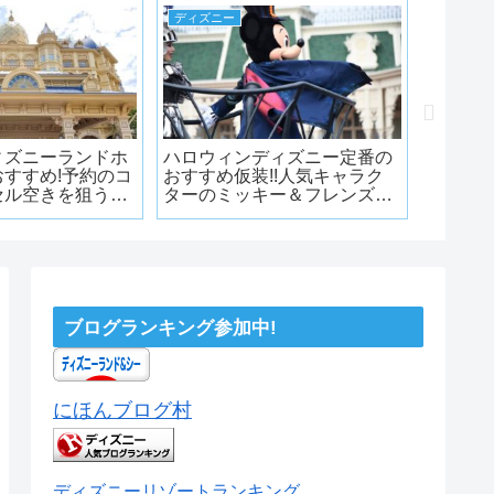
ディズニー
ディズニ
ィズニーランドホ
ハロウィンディズニー定番の
【202
すすめ!予約のコ
おすすめ仮装!!人気キャラク
ズニー
セル空きを狙う?
ターのミッキー＆フレンズの
ーのア
備するべきか
全身フル仮装でディズニーを
楽しもう!!
ブログランキング参加中!
にほんブログ村
ディズニーリゾートランキング