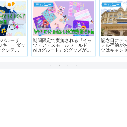
ディズニー
ディズニー
ルパルーザ
期間限定で実施される『イッ
記念日にデ
ッキー・ダッ
ツ・ア・スモールワールド
テル宿泊がお
ックシテ
withグルート』のグッズが
ツはキャン
4月7日から発
2025年1月14日(火)から発売
いつから準