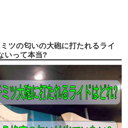
チミツの匂いの大砲に打たれるライ
ないって本当?