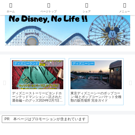
ホーム
ページトップ
シェア
メニュー
ディズニーランド
ディズニーシー
デ
ン
ディズニーストーリービヨンドホ
東京ディズニーシーのポップコー
デ
r」
ーンテッドマンション～託された
ン-味とポップコーンバケット全種
で
ュ
運命編～のグッズ2024年2月7日に
類の販売場所 完全ガイド
ル
発売
ィ
PR 本ページはプロモーションが含まれています