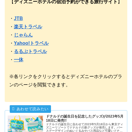
【
ディズニーホテルの宿泊予約ができる旅行サイト
】
・
JTB
・
楽天トラベル
・
じゃらん
・
Yahoo!トラベル
・
るるぶトラベル
・
一休
※各リンクをクリックするとディズニーホテルのプラ
ンのページを閲覧できます。
ドナルドの誕生日を記念したグッズが2023年5月
18日に発売!!
ドナルドの誕生日に合わせて2023年5月18日から東京ディ
ズニーリゾートでドナルドの新グッズが発売します。バー
スデーデザインのぬいぐるみやバス用品など可愛いドナル