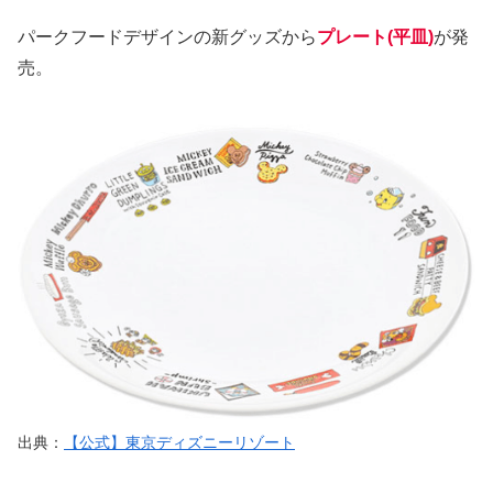
パークフードデザインの新グッズから
プレート(平皿)
が発
売。
出典：
【公式】東京ディズニーリゾート