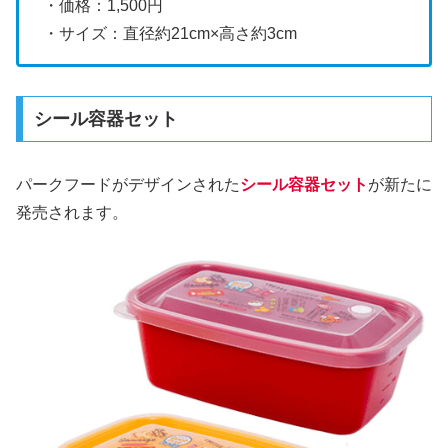
・価格：1,500円
・サイズ：直径約21cm×高さ約3cm
シール容器セット
パークフードがデザインされた
シール容器セット
が新たに
発売されます。