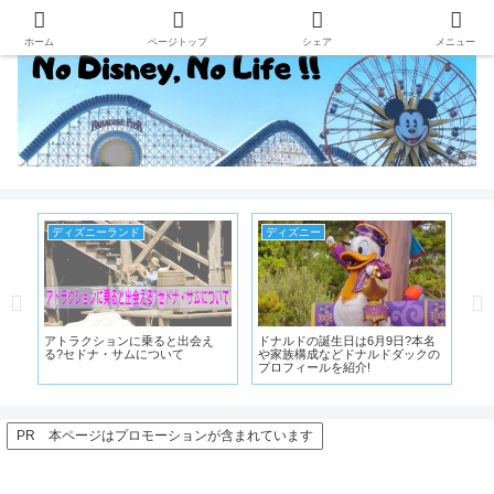
ホーム
ページトップ
シェア
メニュー
ディズニーランド
ディズニー
デ
テ
アトラクションに乗ると出会え
ドナルドの誕生日は6月9日?本名
タ
お
る?セドナ・サムについて
や家族構成などドナルドダックの
テ
プロフィールを紹介!
タ
PR 本ページはプロモーションが含まれています