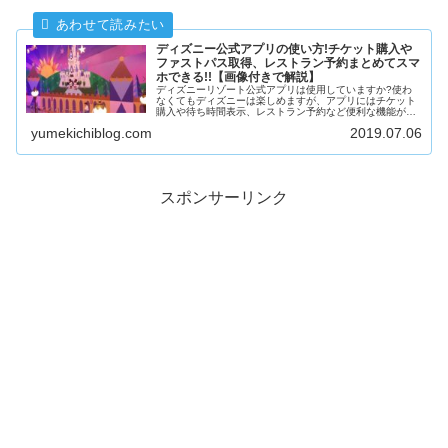
ディズニー公式アプリの使い方!チケット購入や
ファストパス取得、レストラン予約まとめてスマ
ホできる!!【画像付きで解説】
ディズニーリゾート公式アプリは使用していますか?使わ
なくてもディズニーは楽しめますが、アプリにはチケット
購入や待ち時間表示、レストラン予約など便利な機能がた
くさんあり、使えば更に快適に楽しく過ごすことができま
yumekichiblog.com
2019.07.06
す。アプリのイントール方法からアプリでできることをま
とめました。
スポンサーリンク