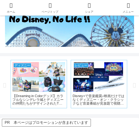
ホーム
ページトップ
シェア
メニュー
ディズニーランド
ディズニー
で音楽鑑賞♪映画だけでは
スターツアーズに期間限定で「ス
まん延防止等重点措置で
ニー・オン・クラシッ
カイウォーカーの夜明け」のシー
ーはどう変わる?人数制
番組が見放題で視聴可
ン追加!新作グッズも登場
時間短縮・チケット販売
止
PR 本ページはプロモーションが含まれています