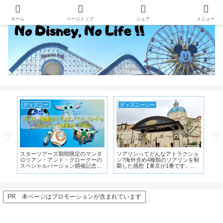
ホーム
ページトップ
シェア
メニュー
ディズニーシー
ディズニーランド
マンダ
ソアリンってどんなアトラクショ
東京ディズニーランドにあるペニ
グーの
ン?海外含め4種類のソアリンを制
ーアーケードではレトロなアーケ
記念グ
覇した感想【東京が1番です。理
ードゲームが楽しめる
由も紹介】
PR 本ページはプロモーションが含まれています