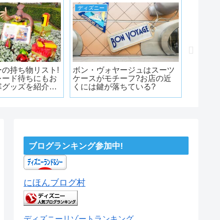
ディズニー
ディズニ
の持ち物リスト!
ボン・ヴォヤージュはスーツ
【TDL
レード待ちにもお
ケースがモチーフ?お店の近
ド・フ
寒グッズを紹介し
くには鍵が落ちている?
選制?
ディズニーは寒
最前列
ブログランキング参加中!
にほんブログ村
ディズニーリゾートランキング