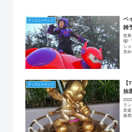
ベ
ディズニーランド
雑
世界
場!
ショ
含め
ーも
【
ディズニーランド
抽
20
ラン
音楽
座席
介し