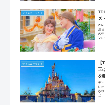
T
ディズニーランド
ズ
20
注目
の中
ンに
ん。
【
ディズニーランド
玉
を
ディ
にオ
され
ど、
など