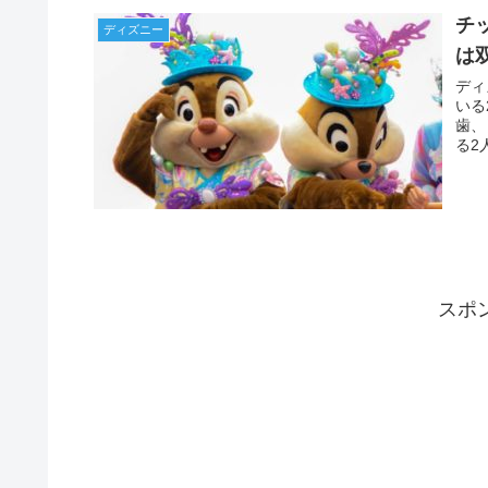
チ
ディズニー
は
ディ
いる
歯、
る2
スポ