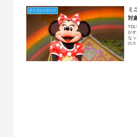
ミ
ディズニーランド
対
TD
がオ
なっ
のス