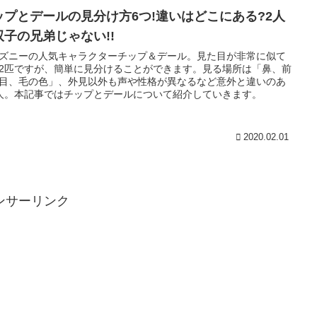
ップとデールの見分け方6つ!違いはどこにある?2人
双子の兄弟じゃない!!
ズニーの人気キャラクターチップ＆デール。見た目が非常に似て
2匹ですが、簡単に見分けることができます。見る場所は「鼻、前
目、毛の色」、外見以外も声や性格が異なるなど意外と違いのあ
人。本記事ではチップとデールについて紹介していきます。
2020.02.01
ンサーリンク