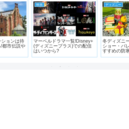
映画
ディズニー
ンションは待
マーベルドラマ一覧!Disney+
冬ディズニー
!都市伝説や
(ディズニープラス)での配信
ショー・パ
はいつから?
すすめの防
ます【冬の
い】