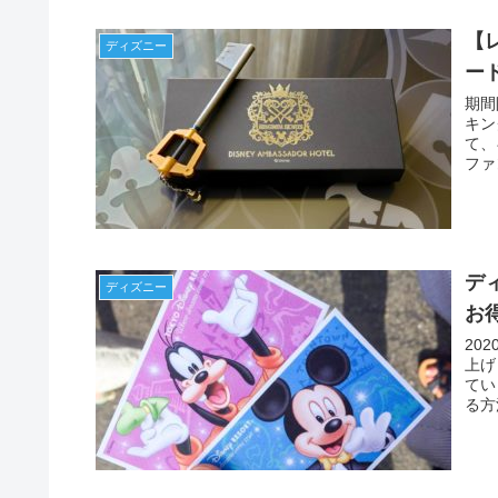
【
ディズニー
ー
期間
キン
て、
ファ
てい
デ
ディズニー
お
20
上げ
てい
る方