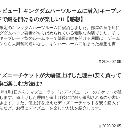
レビュー】キングダムハーツルームに潜入!キーブレ
ドで鍵を開けるのが楽しい!!【感想】
限定のキングダムハーツルームに宿泊しました。部屋の至る所に
グダムハーツ要素がちりばめられている素敵な内装でした。そし
キーブレード型のルームキーで部屋の鍵を開ける瞬間は、ゲーム
ンなら大興奮間違いなし。キンハールームに泊まった感想を書い
きます。
2020.02.09
ィズニーチケットが大幅値上げした理由!安く買って
得に楽しむ方法は?
20年4月1日からディズニーランドとディズニーシーのチケットが値
します。値上げした理由と値上げ後に混雑が緩和されるのか書い
きます。また、値上げを控えたディズニーチケットを安く購入す
法など、お得にディズニーを楽しむ方法を紹介します。
2020.02.05