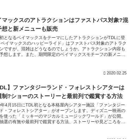
イマックスのアトラクションはファストパス対象?混
予想と新メニューも販売
初となるベイマックスをテーマにしたアトラクションがTDLに登
「ベイマックスのハッピーライド」はファストパス対象のアトラク
ンですが、混雑はどうなるのでしょうか。アトラクション内容も
予想します。また、期間限定のベイマックスモチーフの新メニュ
紹介
2020.02.25
TDL】ファンタジーランド・フォレストシアターは
選制?ショーのストーリーと最前列で鑑賞する方法
20年4月15日にTDL初となる本格屋内シアター施設「ファンタジー
ド・フォレストシアター」がオープンします。ディズニー映画の
を使った「ミッキーのマジカルミュージックワールド」が公開。
抽選の有無や最前列で鑑賞する方法、ストーリーや見どころを紹
ます。