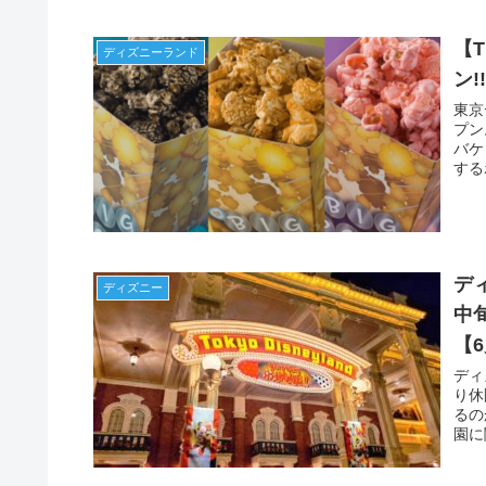
【
ディズニーランド
ン
東京
プン
バケ
する
デ
ディズニー
中
【
ディ
り休
るの
園に