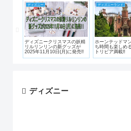
ディズニー
ディズニーランド
ーン
ディズニークリスマスの妖精
ホーンテッドマ
o!”パレ
リルリンリンの新グッズが
ち時間も楽しめる
ロウィン
2025年11月10日(月)に発売!!
トリビア満載!!
ターグッ
ディズニー