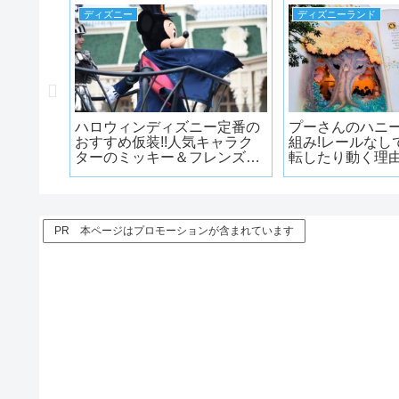
ディズニー
ディズニーランド
ム
ハロウィンディズニー定番の
プーさんのハニ
scape
おすすめ仮装!!人気キャラク
組み!レールなし
ターのミッキー＆フレンズの
転したり動く理
全身フル仮装でディズニーを
楽しもう!!
PR 本ページはプロモーションが含まれています