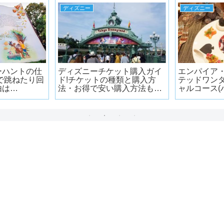
ディズニー
ディズニー
ーハントの仕
ディズニーチケット購入ガイ
エンパイア
で跳ねたり回
ド!チケットの種類と購入方
テッドワン
由は…
法・お得で安い購入方法もま
ャルコース(
とめて紹介
寮)を堪能し