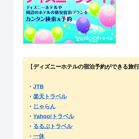
【
ディズニーホテルの宿泊予約ができる旅
・
JTB
・
楽天トラベル
・
じゃらん
・
Yahoo!トラベル
・
るるぶトラベル
・
一休