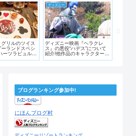
ディズニー
ディズニ
・グリルのツイス
ディズニー映画『ヘラクレ
アンバ
ダーランドスペシ
ス』の悪役“ハデス”について
TDS2
ハーツラビュル
紹介!他作品のキャラクターと
スペシ
た感想
の意外な関係?
感想
ブログランキング参加中!
にほんブログ村
ディズニーリゾートランキング