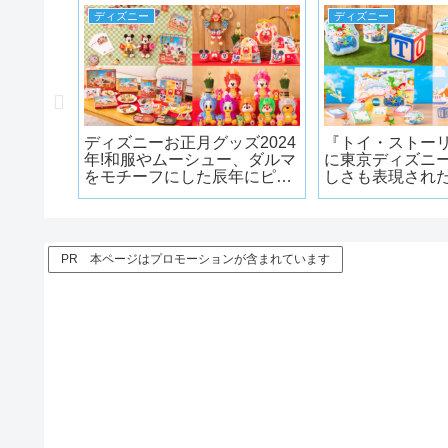
ディズニー
ディズニー
リの使い
ディズニーお正月グッズ2024
『トイ・ストー
ァストパ
年!和服やムーシュー、ダルマ
に東京ディズニ
予約まと
をモチーフにした辰年にピッ
しさも表現され
【画像付
タリのグッズが多数登場!!
登場!!
PR 本ページはプロモーションが含まれています