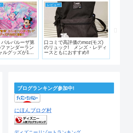
ド
レビュー
ディズニ
・パルパルーザ第
口コミで高評価のmoz(モズ)
東京デ
のファンダーラン
のリュック! メンズ・レディ
周年を
ャルグッズが1月9
ースともにおすすめ!!
15日に
ズをモ
登場
ブログランキング参加中!
にほんブログ村
ディズニーリゾートランキング