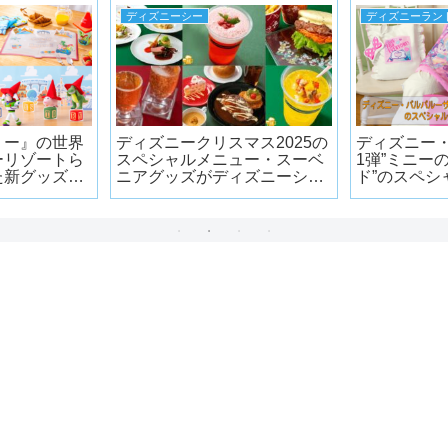
ディズニーシー
ディズニーラン
リー』の世界
ディズニークリスマス2025の
ディズニー
ーリゾートら
スペシャルメニュー・スーベ
1弾”ミニー
た新グッズが
ニアグッズがディズニーシー
ド”のスペシ
の各レストランで11月1日か
日に登場!!
ら登場!!