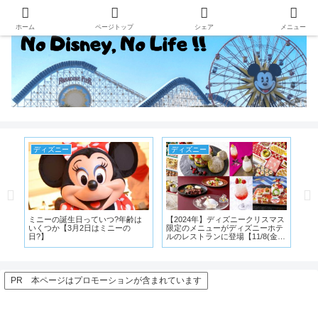
ホーム
ページトップ
シェア
メニュー
ディズニー
ディズニーランド
っていつ?年齢は
【2024年】ディズニークリスマス
【TDL】ポリネシアンテラ
2日はミニーの
限定のメニューがディズニーホテ
トランの新メニュー”パン
ルのレストランに登場【11/8(金)
キ”を食べてきた【感想】
発売】
PR 本ページはプロモーションが含まれています