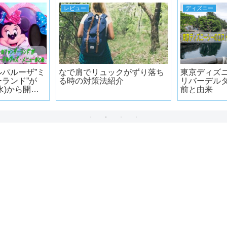
レビュー
ディズニー
パルーザ”ミ
なで肩でリュックがずり落ち
東京ディズ
ランド”が
る時の対策法紹介
リバーデル
(水)から開催!
前と由来
グッズ・メニ