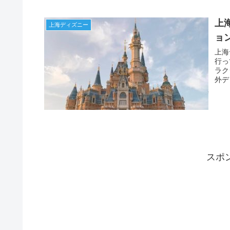
上
上海ディズニー
ョ
上海
行っ
ラク
外デ
スポ