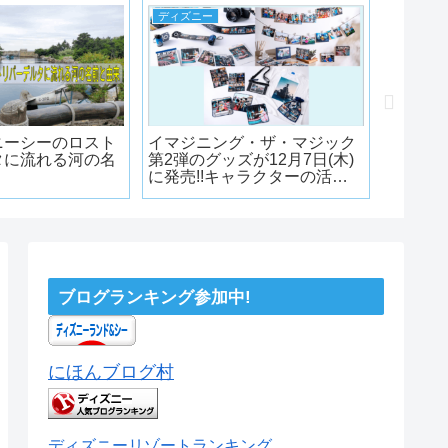
ディズニー
ディズニ
ニーシーのロスト
イマジニング・ザ・マジック
【ディ
タに流れる河の名
第2弾のグッズが12月7日(木)
ス・エ
に発売!!キャラクターの活き
ストパ
活きとした表情を映した素敵
オープ
なグッズ!
情報まと
ブログランキング参加中!
にほんブログ村
ディズニーリゾートランキング