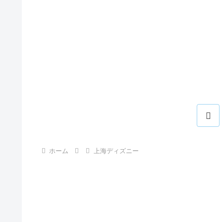
前
へ
ホーム
上海ディズニー