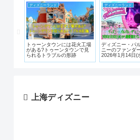
ディズニーランド
ディズニーランド
ズのホワ
トゥーンタウンには花火工場
ディズニー・パル
イム・ワ
がある?トゥーンタウンで見
ニーのファンダー
1月1日
られるトラブルの形跡
2026年1月14日
ッズやス
限定パレードや
売
ューまとめ
上海ディズニー